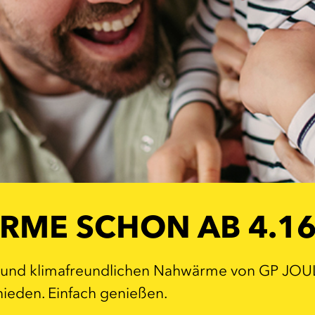
ME SCHON AB 4.16
und klimafreundlichen Nahwärme von GP JOULE –
hieden. Einfach genießen.